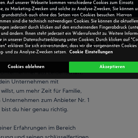
ren. Auf unserer Webseite kommen verschiedene Cookies zum Einsatz:
he, zu Marketing-Zwecken und solche zu Analyse-Zwecken; Sie können u
 grundsätzlich auch ohne das Setzen von Cookies besuchen. Hiervon
men sind die technisch notwendigen Cookies. Sie können die aktuelle
ungen jederzeit durch klicken auf den erscheinenden Fingerabdruck (unte
 und ändern. Ihnen steht jederzeit ein Widerrufsrecht zu. Weitere Infor
ie in unserer Datenschutzerklärung unter Cookies. Durch klicken auf "C
Wer ist Thorsten Schäffer
ren" erklären Sie sich einverstanden, dass wir die vorgenannten Cookies
g- und zu Analyse-Zwecken setzen.
Cookie Einstellungen
Cookies ablehnen
Akzeptieren
en Unternehmer aus Leidenschaft.
dein Unternehmen mit
illst, um mehr Zeit für Familie,
n Unternehmen zum Anbieter Nr. 1
bist du hier genau richtig.
seiner Erfahrungen im Bereich
ung und seinen schlüsselfertigen