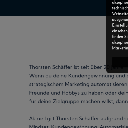
akzeptie
technisc
Webseite
ausgenom
Einstell
einsehen
finden S
akzeptie
Marketin
Thorsten Schäffer ist seit über 20 Jahr
Wenn du deine Kundengewinnung und 
strategischem Marketing automatisieren w
Freunde und Hobbys zu haben oder dei
für deine Zielgruppe machen willst, dann 
Aktuell gilt Thorsten Schäffer aufgrund 
Mindset, Kundengewinnung, Automatisier