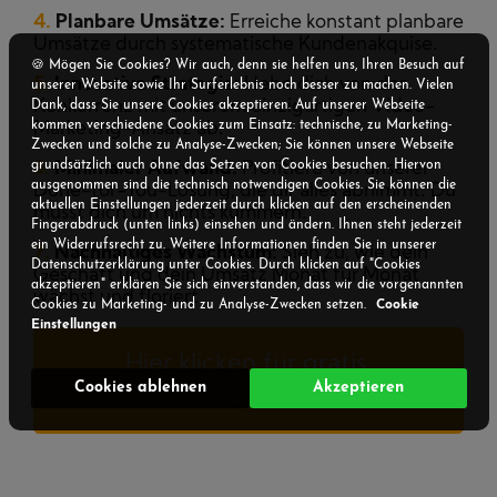
4.
Planbare Umsätze:
Erreiche konstant planbare
Umsätze durch systematische Kundenakquise.
🍪 Mögen Sie Cookies? Wir auch, denn sie helfen uns, Ihren Besuch auf
5.
Innovative Strategie:
Hebe dich von der
unserer Website sowie Ihr Surferlebnis noch besser zu machen. Vielen
Konkurrenz mit unserem einzigartigen Video-
Dank, dass Sie unsere Cookies akzeptieren. Auf unserer Webseite
kommen verschiedene Cookies zum Einsatz: technische, zu Marketing-
Marketing-Ansatz ab.
Zwecken und solche zu Analyse-Zwecken; Sie können unsere Webseite
grundsätzlich auch ohne das Setzen von Cookies besuchen. Hiervon
6.
Minimaler Aufwand:
Profitiere von unserer
ausgenommen sind die technisch notwendigen Cookies. Sie können die
Done-for-You-Lösung, die dir alles abnimmt. Du
aktuellen Einstellungen jederzeit durch klicken auf den erscheinenden
musst dich um nichts kümmern.
Fingerabdruck (unten links) einsehen und ändern. Ihnen steht jederzeit
ein Widerrufsrecht zu. Weitere Informationen finden Sie in unserer
7.
Nachhaltiges Wachstum:
Sieh zu, wie dein
Datenschutzerklärung unter Cookies. Durch klicken auf "Cookies
Geschäft und dein Umsatz Monat für Monat
akzeptieren" erklären Sie sich einverstanden, dass wir die vorgenannten
wächst und floriert.
Cookies zu Marketing- und zu Analyse-Zwecken setzen.
Cookie
Einstellungen
Hier klicken für gratis 
Cookies ablehnen
Akzeptieren
Anleitung