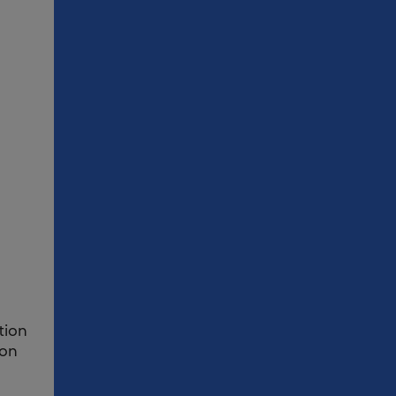
tion
ion