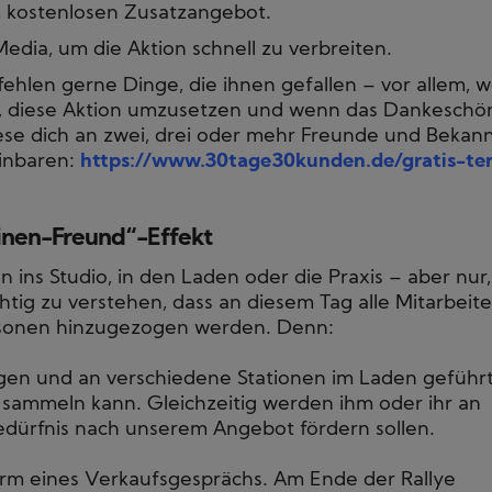
 kostenlosen Zusatzangebot.
edia, um die Aktion schnell zu verbreiten.
hlen gerne Dinge, die ihnen gefallen – vor allem, 
fach, diese Aktion umzusetzen und wenn das Dankeschö
ese dich an zwei, drei oder mehr Freunde und Bekan
inbaren:
https://www.30tage30kunden.de/gratis-te
einen-Freund“-Effekt
 ins Studio, in den Laden oder die Praxis – aber nur,
chtig zu verstehen, dass an diesem Tag alle Mitarbeite
rsonen hinzugezogen werden. Denn:
gen und an verschiedene Stationen im Laden geführt
 sammeln kann. Gleichzeitig werden ihm oder ihr an
 Bedürfnis nach unserem Angebot fördern sollen.
orm eines Verkaufsgesprächs. Am Ende der Rallye