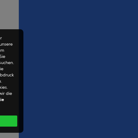
r
 unsere
um
Sie
suchen.
it
ie
abdruck
u.
ies.
wir die
ie