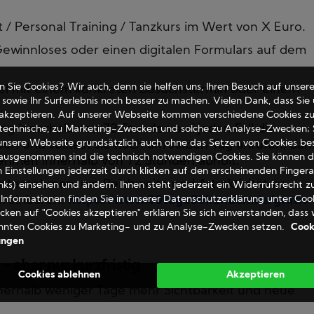
 / Personal Training / Tanzkurs im Wert von X Euro.
Gewinnloses oder einen digitalen Formulars auf dem
 Sie Cookies? Wir auch, denn sie helfen uns, Ihren Besuch auf unsere
el mit einem konkreten Besuchstermin oder einem
sowie Ihr Surferlebnis noch besser zu machen. Vielen Dank, dass Sie
 akzeptieren. Auf unserer Webseite kommen verschiedene Cookies z
g innerhalb von 72 Stunden auf jeden Fall die
 technische, zu Marketing-Zwecken und solche zu Analyse-Zwecken; 
nsere Webseite grundsätzlich auch ohne das Setzen von Cookies be
on und solltest sie noch am selben Tag anrufen, dam
ausgenommen sind die technisch notwendigen Cookies. Sie können d
nehmen innerhalb von 72 Stunden abholt.
n Einstellungen jederzeit durch klicken auf den erscheinenden Finger
Unternehmen, um Reichweite und Attraktivität zu
inks) einsehen und ändern. Ihnen steht jederzeit ein Widerrufsrecht z
Informationen finden Sie in unserer Datenschutzerklärung unter Cook
ereinbaren:
https://www.30tage30kunden.de/gratis-
icken auf "Cookies akzeptieren" erklären Sie sich einverstanden, dass 
nnten Cookies zu Marketing- und zu Analyse-Zwecken setzen.
Cook
ungen
– aber nur kurzfristig
Cookies ablehnen
Akzeptieren
nerhalb weniger Tage mehr Sichtbarkeit und neue