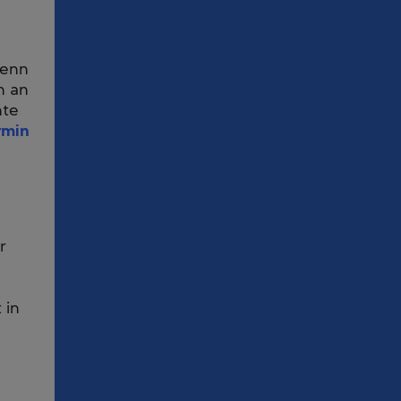
wenn
n an
nte
rmin
r
 in