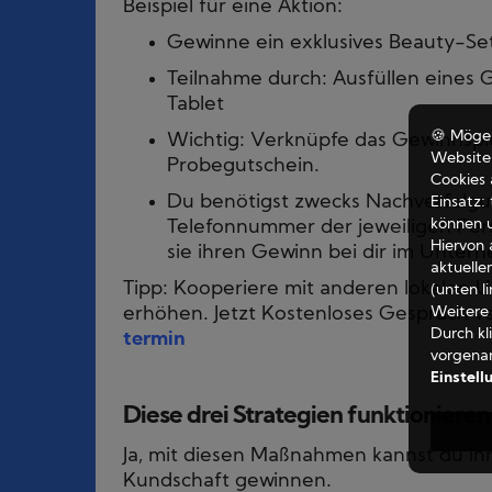
Beispiel für eine Aktion:
Gewinne ein exklusives Beauty-Set
Teilnahme durch: Ausfüllen eines 
Tablet
🍪 Mögen
Wichtig: Verknüpfe das Gewinnspi
Website 
Probegutschein.
Cookies
Du benötigst zwecks Nachverfolgun
Einsatz:
können u
Telefonnummer der jeweiligen Pers
Hiervon 
sie ihren Gewinn bei dir im Unter
aktuelle
Tipp: Kooperiere mit anderen lokalen 
(unten l
Weitere 
erhöhen. Jetzt Kostenloses Gespräch v
Durch kl
termin
vorgena
Einstell
Diese drei Strategien funktionieren 
Ja, mit diesen Maßnahmen kannst du in
Kundschaft gewinnen.